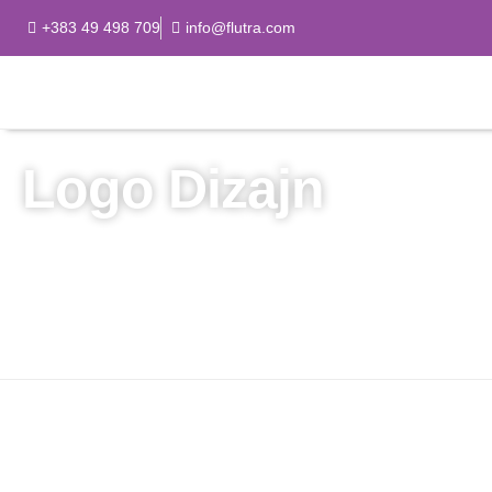
+383 49 498 709
info@flutra.com
Logo Dizajn